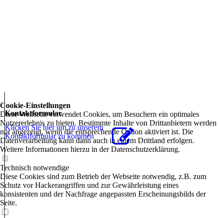
Cookie-Einstellungen
Kontaktformular
Diese Webseite verwendet Cookies, um Besuchern ein optimales
Nutzererlebnis zu bieten. Bestimmte Inhalte von Drittanbietern werden
Klicken Sie hier um zu unserem
nur angezeigt, wenn die entsprechende Option aktiviert ist. Die
Kon­takt­for­mu­lar zu kommen
Datenverarbeitung kann dann auch in einem Drittland erfolgen.
Weitere Informationen hierzu in der Datenschutzerklärung.
Technisch notwendige
Diese Cookies sind zum Betrieb der Webseite notwendig, z.B. zum
Schutz vor Hackerangriffen und zur Gewährleistung eines
konsistenten und der Nachfrage angepassten Erscheinungsbilds der
Seite.